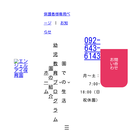
コ
ナ
ン
ビ
テ
ゲ
保護者様専用ペ
ン
ー
ツ
シ
ージ
|
お知
へ
ョ
ス
ン
らせ
キ
に
092-
ッ
移
幼
プ
動
643-
児
6143
お問
教
園
い合
園
わせ
ホ
育
で
月〜土：
の
ー
プ
の
7:00-
紹
ム
ロ
生
18:00（日
介
祝休園）
グ
活
ラ
ム