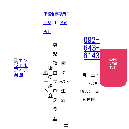
コ
ナ
ン
ビ
テ
ゲ
保護者様専用ペ
ン
ー
ツ
シ
ージ
|
お知
へ
ョ
ス
ン
らせ
キ
に
092-
ッ
移
幼
プ
動
643-
児
6143
お問
教
園
い合
園
わせ
ホ
育
で
月〜土：
の
ー
プ
の
7:00-
紹
ム
ロ
生
18:00（日
介
祝休園）
グ
活
ラ
ム