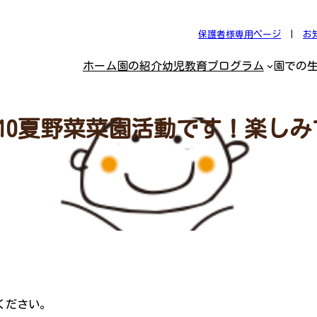
保護者様専用ページ
|
お
ホーム
園の紹介
幼児教育プログラム
園での
.5.10夏野菜菜園活動です！楽し
ください。