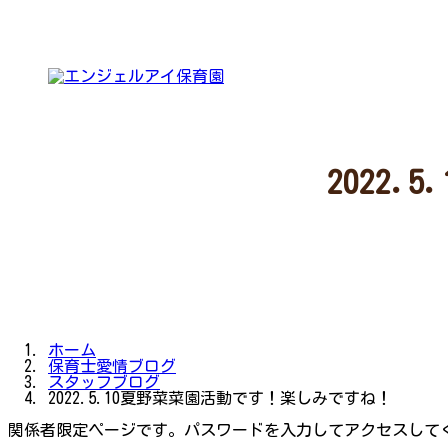
コ
ナ
ン
ビ
テ
ゲ
ン
ー
ツ
シ
へ
ョ
ス
ン
キ
に
ッ
移
プ
動
2022
ホーム
保育士愛情ブログ
スタッフブログ
2022.5.10夏野菜菜園活動です！楽しみですね！
関係者限定ページです。パスワードを入力してアクセスして