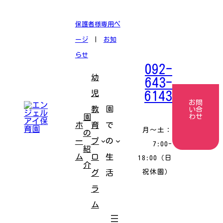
コ
ナ
ン
ビ
テ
ゲ
保護者様専用ペ
ン
ー
ツ
シ
ージ
|
お知
へ
ョ
ス
ン
らせ
キ
に
092-
ッ
移
幼
プ
動
643-
児
6143
お問
教
園
い合
園
わせ
ホ
育
で
月〜土：
の
ー
プ
の
7:00-
紹
ム
ロ
生
18:00（日
介
祝休園）
グ
活
ラ
ム