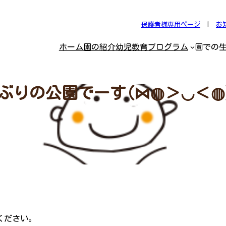
保護者様専用ページ
|
お
ホーム
園の紹介
幼児教育プログラム
園での
ぶりの公園でーす(⋈◍＞◡＜◍
ください。