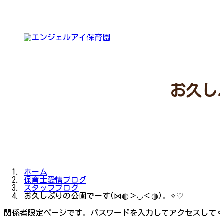
コ
ナ
ン
ビ
テ
ゲ
ン
ー
ツ
シ
へ
ョ
ス
ン
キ
に
ッ
移
プ
動
お久し
ホーム
保育士愛情ブログ
スタッフブログ
お久しぶりの公園でーす(⋈◍＞◡＜◍)。✧♡
関係者限定ページです。パスワードを入力してアクセスして