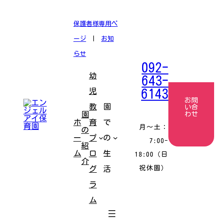
コ
ナ
ン
ビ
テ
ゲ
保護者様専用ペ
ン
ー
ツ
シ
ージ
|
お知
へ
ョ
ス
ン
らせ
キ
に
092-
ッ
移
幼
プ
動
643-
児
6143
お問
教
園
い合
園
わせ
ホ
育
で
月〜土：
の
ー
プ
の
7:00-
紹
ム
ロ
生
18:00（日
介
祝休園）
グ
活
ラ
ム