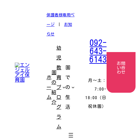
コ
ナ
ン
ビ
テ
ゲ
保護者様専用ペ
ン
ー
ツ
シ
ージ
|
お知
へ
ョ
ス
ン
らせ
キ
に
092-
ッ
移
幼
プ
動
643-
児
6143
お問
教
園
い合
園
わせ
ホ
育
で
月〜土：
の
ー
プ
の
7:00-
紹
ム
ロ
生
18:00（日
介
祝休園）
グ
活
ラ
ム