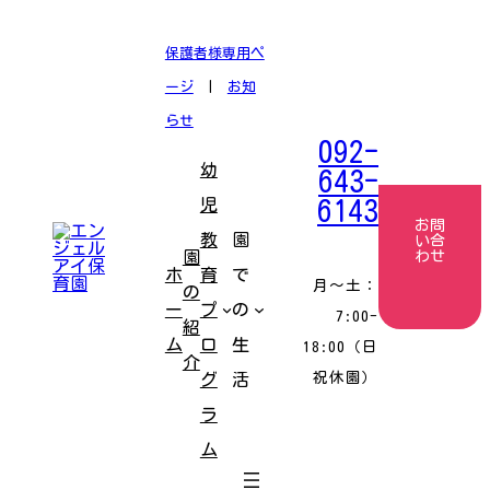
コ
ナ
ン
ビ
テ
ゲ
保護者様専用ペ
ン
ー
ツ
シ
ージ
|
お知
へ
ョ
ス
ン
らせ
キ
に
092-
ッ
移
幼
プ
動
643-
児
6143
お問
教
園
い合
園
わせ
ホ
育
で
月〜土：
の
ー
プ
の
7:00-
紹
ム
ロ
生
18:00（日
介
祝休園）
グ
活
ラ
ム