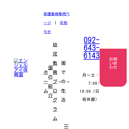
コ
ナ
ン
ビ
テ
ゲ
保護者様専用ペ
ン
ー
ツ
シ
ージ
|
お知
へ
ョ
ス
ン
らせ
キ
に
092-
ッ
移
幼
プ
動
643-
児
6143
お問
教
園
い合
園
わせ
ホ
育
で
月〜土：
の
ー
プ
の
7:00-
紹
ム
ロ
生
18:00（日
介
祝休園）
グ
活
ラ
ム