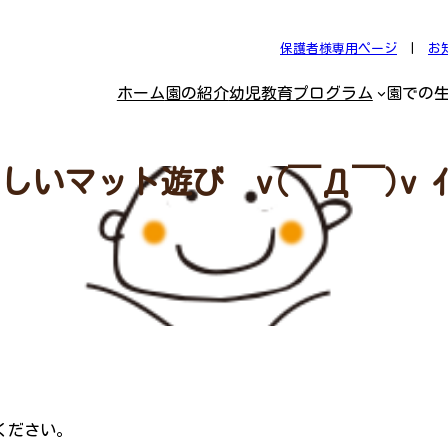
保護者様専用ページ
|
お
ホーム
園の紹介
幼児教育プログラム
園での
しいマット遊び v(￣Д￣)v ｲ
ください。