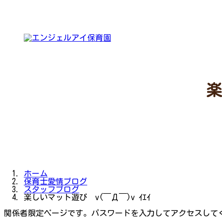
コ
ナ
ン
ビ
テ
ゲ
ン
ー
ツ
シ
へ
ョ
ス
ン
キ
に
ッ
移
プ
動
楽
ホーム
保育士愛情ブログ
スタッフブログ
楽しいマット遊び v(￣Д￣)v ｲｴｲ
関係者限定ページです。パスワードを入力してアクセスして