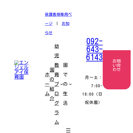
コ
ナ
ン
ビ
テ
ゲ
保護者様専用ペ
ン
ー
ツ
シ
ージ
|
お知
へ
ョ
ス
ン
らせ
キ
に
092-
ッ
移
幼
プ
動
643-
児
6143
お問
教
園
い合
園
わせ
ホ
育
で
月〜土：
の
ー
プ
の
7:00-
紹
ム
ロ
生
18:00（日
介
祝休園）
グ
活
ラ
ム