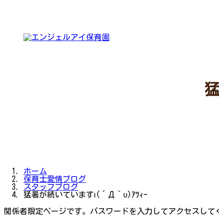
コ
ナ
ン
ビ
テ
ゲ
ン
ー
ツ
シ
へ
ョ
ス
ン
キ
に
ッ
移
プ
動
猛
ホーム
保育士愛情ブログ
スタッフブログ
猛暑が続いていますι(´Д｀υ)ｱﾂｨｰ
関係者限定ページです。パスワードを入力してアクセスして