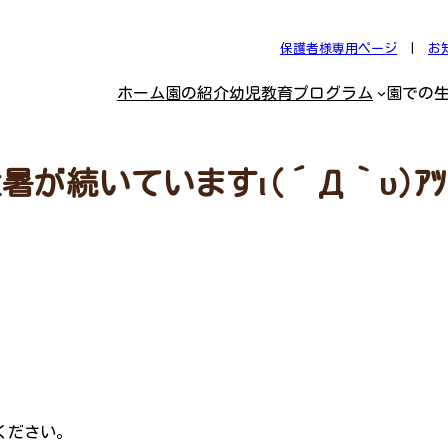
保護者様専用ページ
|
お
ホーム
園の紹介
幼児教育プログラム
園での
暑が続いていますι(´Д｀υ)ｱﾂ
ください。