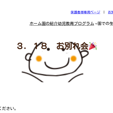
保護者様専用ページ
|
お
ホーム
園の紹介
幼児教育プログラム
園での
３．１８ お別れ会
ください。