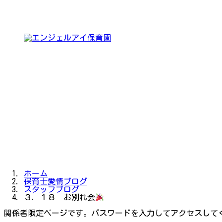
コ
ナ
ン
ビ
テ
ゲ
ン
ー
ツ
シ
へ
ョ
ス
ン
キ
に
ッ
移
プ
動
ホーム
保育士愛情ブログ
スタッフブログ
３．１８ お別れ会
関係者限定ページです。パスワードを入力してアクセスして