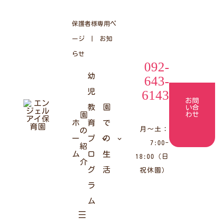
コ
ナ
ン
ビ
テ
ゲ
保護者様専用ペ
ン
ー
ツ
シ
ージ
|
お知
へ
ョ
ス
ン
らせ
キ
に
092-
ッ
移
幼
プ
動
643-
児
6143
お問
教
園
い合
園
わせ
ホ
育
で
月〜土：
の
ー
プ
の
7:00-
紹
ム
ロ
生
18:00（日
介
グ
活
祝休園）
ラ
ム