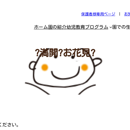
保護者様専用ページ
|
お
ホーム
園の紹介
幼児教育プログラム
園での
?満開?お花見?
ください。