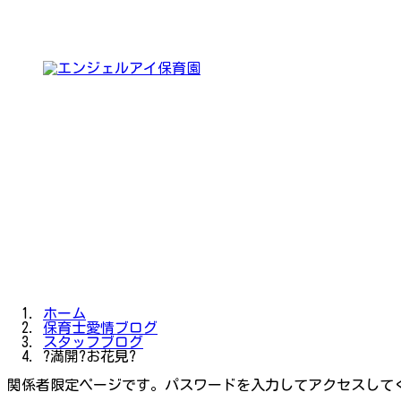
コ
ナ
ン
ビ
テ
ゲ
ン
ー
ツ
シ
へ
ョ
ス
ン
キ
に
ッ
移
プ
動
ホーム
保育士愛情ブログ
スタッフブログ
?満開?お花見?
関係者限定ページです。パスワードを入力してアクセスして