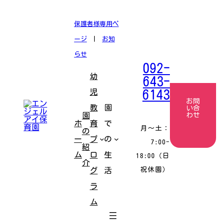
コ
ナ
ン
ビ
テ
ゲ
保護者様専用ペ
ン
ー
ツ
シ
ージ
|
お知
へ
ョ
ス
ン
らせ
キ
に
092-
ッ
移
幼
プ
動
643-
児
6143
お問
教
園
い合
園
わせ
ホ
育
で
月〜土：
の
ー
プ
の
7:00-
紹
ム
ロ
生
18:00（日
介
祝休園）
グ
活
ラ
ム