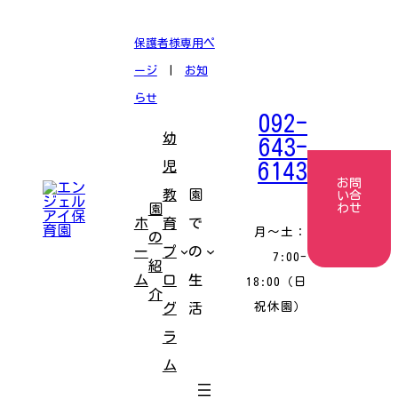
コ
ナ
ン
ビ
テ
ゲ
保護者様専用ペ
ン
ー
ツ
シ
ージ
|
お知
へ
ョ
ス
ン
らせ
キ
に
092-
ッ
移
幼
プ
動
643-
児
6143
お問
教
園
い合
園
わせ
ホ
育
で
月〜土：
の
ー
プ
の
7:00-
紹
ム
ロ
生
18:00（日
介
祝休園）
グ
活
ラ
ム