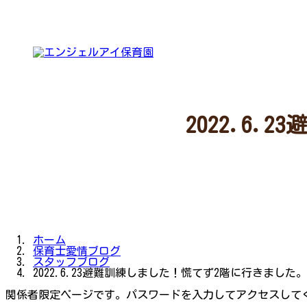
コ
ナ
ン
ビ
テ
ゲ
ン
ー
ツ
シ
へ
ョ
ス
ン
キ
に
ッ
移
プ
動
2022.6
ホーム
保育士愛情ブログ
スタッフブログ
2022.6.23避難訓練しました！慌てず2階に行きました。
関係者限定ページです。パスワードを入力してアクセスして