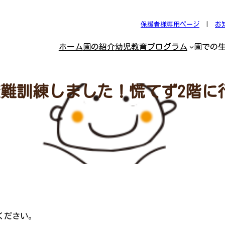
保護者様専用ページ
|
お
ホーム
園の紹介
幼児教育プログラム
園での
.23避難訓練しました！慌てず2階
ください。