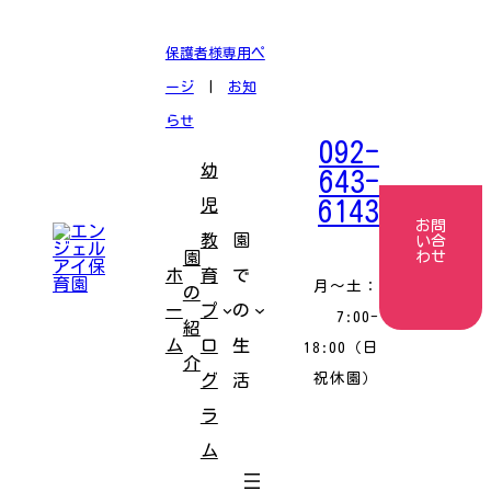
コ
ナ
ン
ビ
テ
ゲ
保護者様専用ペ
ン
ー
ツ
シ
ージ
|
お知
へ
ョ
ス
ン
らせ
キ
に
092-
ッ
移
幼
プ
動
643-
児
6143
お問
教
園
い合
園
わせ
ホ
育
で
月〜土：
の
ー
プ
の
7:00-
紹
ム
ロ
生
18:00（日
介
祝休園）
グ
活
ラ
ム