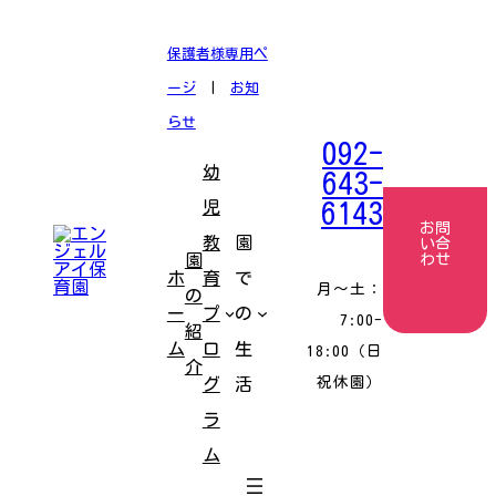
コ
ナ
ン
ビ
テ
ゲ
保護者様専用ペ
ン
ー
ツ
シ
ージ
|
お知
へ
ョ
ス
ン
らせ
キ
に
092-
ッ
移
幼
プ
動
643-
児
6143
お問
教
園
い合
園
わせ
ホ
育
で
月〜土：
の
ー
プ
の
7:00-
紹
ム
ロ
生
18:00（日
介
祝休園）
グ
活
ラ
ム