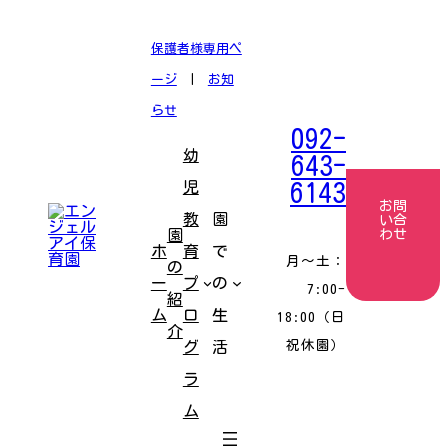
コ
ナ
ン
ビ
テ
ゲ
保護者様専用ペ
ン
ー
ツ
シ
ージ
|
お知
へ
ョ
ス
ン
らせ
キ
に
092-
ッ
移
幼
プ
動
643-
児
6143
お問
教
園
い合
園
わせ
ホ
育
で
月〜土：
の
ー
プ
の
7:00-
紹
ム
ロ
生
18:00（日
介
祝休園）
グ
活
ラ
ム