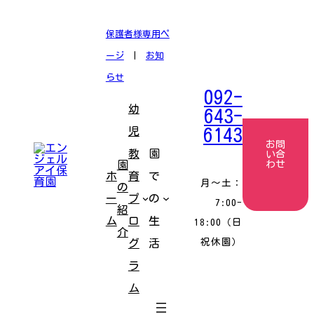
コ
ナ
ン
ビ
テ
ゲ
保護者様専用ペ
ン
ー
ツ
シ
ージ
|
お知
へ
ョ
ス
ン
らせ
キ
に
092-
ッ
移
幼
プ
動
643-
児
6143
お問
教
園
い合
園
わせ
ホ
育
で
月〜土：
の
ー
プ
の
7:00-
紹
ム
ロ
生
18:00（日
介
祝休園）
グ
活
ラ
ム